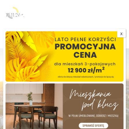
15.11.24 r.
This is single.php
X
Zamieszkaj lub zainwestuj
Kup mieszkanie