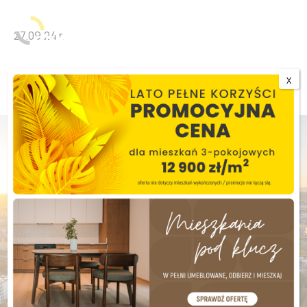
27.09.24 r.
This is single.php
X
Zamieszkaj lub zainwestuj
Kup mieszkanie